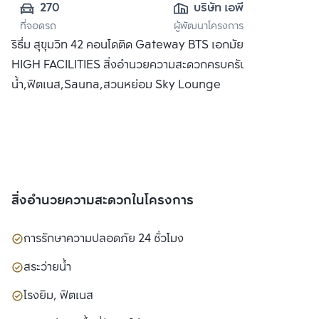
270
บริษัท เอพี (ไทย
ที่จอดรถ
ผู้พัฒนาโครงการ
แลนด์) 
ริธึ่ม สุขุมวิท 42 คอนโดติด Gateway BTS เอกมัย พร้อม SKY
จำกัด(มหาชน)
HIGH FACILITIES สิ่งอำนวยความสะดวกครบครัน อาทิ สระว่าย
น้ำ,ฟิตเนส,Sauna,สวนหย่อม Sky Lounge
สิ่งอำนวยความสะดวกในโครงการ
การรักษาความปลอดภัย 24 ชั่วโมง
สระว่ายน้ำ
โรงยิม, ฟิตเนส