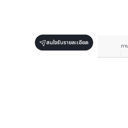
สนใจรับรายละเอียด
ภา
ยูนิตขายในโครงการเดียวกัน