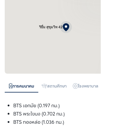
ริธึ่ม สุขุมวิท 42
การคมนาคม
สถานศึกษา
โรงพยาบาล
ห้างสรรพสิน
BTS เอกมัย (0.197 กม.)
BTS พระโขนง (0.702 กม.)
BTS ทองหล่อ (1.036 กม.)