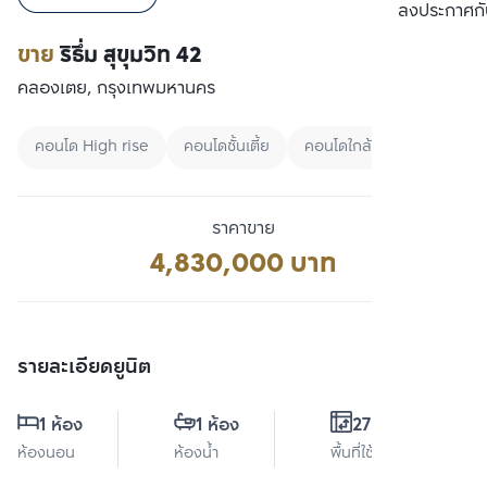
เปรียบเทียบ
ลงประกาศกั
ขาย
ริธึ่ม สุขุมวิท 42
คลองเตย, กรุงเทพมหานคร
คอนโด High rise
คอนโดชั้นเตี้ย
คอนโดใกล้ทางด่วน
ราคาขาย
4,830,000 บาท
รายละเอียดยูนิต
1 ห้อง
1 ห้อง
27.3 ตร.ม.
ห้องนอน
ห้องน้ำ
พื้นที่ใช้สอย