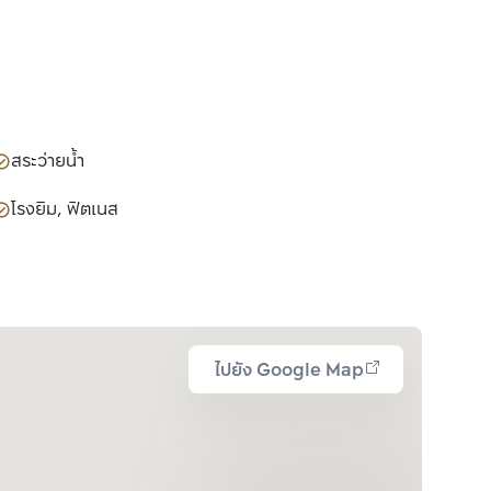
สระว่ายน้ำ
โรงยิม, ฟิตเนส
ไปยัง Google Map