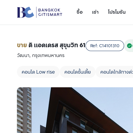
ซื้อ
เช่า
โปรโมชัน
ขาย
ดิ แอดเดรส สุขุมวิท 61
Ref:
C14101310
วัฒนา, กรุงเทพมหานคร
คอนโด Low rise
คอนโดชั้นเตี้ย
คอนโดใกล้ทางด่
เพิ่มยูนิตเปรียบเทียบ
รายการที่ 1