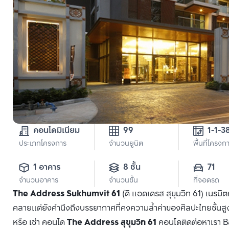
คอนโดมิเนียม
99
ประเภทโครงการ
จำนวนยูนิต
พื้นที่โครงก
1 อาคาร
8 ชั้น
71
จำนวนอาคาร
จำนวนชั้น
ที่จอดรถ
The Address Sukhumvit 61
(ดิ แอดเดรส สุขุมวิท 61) เนรมิ
คลายแต่ยังคำนึงถึงบรรยากาศที่คงความล้ำค่าของศิลปะไทยชั้นสู
หรือ เช่า คอนโด
The Address สุขุมวิท 61
คอนโดติดต่อหาเรา Ban