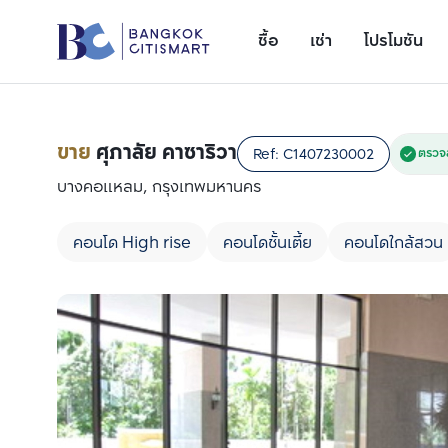
ซื้อ
เช่า
โปรโมชัน
ขาย
ศุภาลัย คาซาริวา
Ref:
C1407230002
ตรวจ
บางคอแหลม, กรุงเทพมหานคร
คอนโด High rise
คอนโดชั้นเตี้ย
คอนโดใกล้สวน
เพิ่มยูนิตเปรียบเทียบ
รายการที่ 1