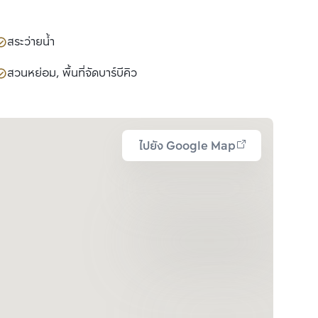
สระว่ายน้ำ
สวนหย่อม, พื้นที่จัดบาร์บีคิว
ไปยัง Google Map