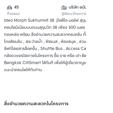
45
บริษัท อนันดา ดี
ที่จอดรถ
ผู้พัฒนาโครงการ
เวลลอปเมนท์ จำกัด 
Ideo Morph Sukhumvit 38 (ไอดีโอ มอร์ฟ สุขุมวิท 38)
(มหาชน)
คอนโดมิเนียมบนถนนสุขุมวิท 38 เพียง 300 เมตร จาก BTS
ทองหล่อ พร้อม สิ่งอำนวยความสะดวกครบครัน ทั้งที่จอดรถ ,
โถงต้อนรับ , สระว่ายน้ำ , ฟิตเนส , ห้องสมุด , สวนลอยฟ้า ,
ลิฟท์โดยสารล็อคชั้น , Shuttle Bus , Access Card Control ,
กล้องวงจรปิดภายในโครงการ ซื้อ ขาย หรือ เช่า ติดต่อหาเรา
Bangkok CitiSmart ได้ทันที เพื่อให้ผู้เชี่ยวชาญของเราได้
แนะนำคอนโดให้กับท่าน
สิ่งอำนวยความสะดวกในโครงการ