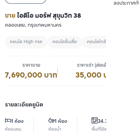
เปรียบเทียบ
ลงประกาศกั
ขาย
ไอดีโอ มอร์ฟ สุขุมวิท 38
คลองเตย, กรุงเทพมหานคร
คอนโด High rise
คอนโดชั้นเตี้ย
คอนโดใกล้ BTS
ราคาขาย
ราคาเช่า (ต่อเดือน)
7,690,000 บาท
35,000 บาท
รายละเอียดยูนิต
1 ห้อง
1 ห้อง
34.37 ตร.ม.
ห้องนอน
ห้องน้ำ
พื้นที่ใช้สอย