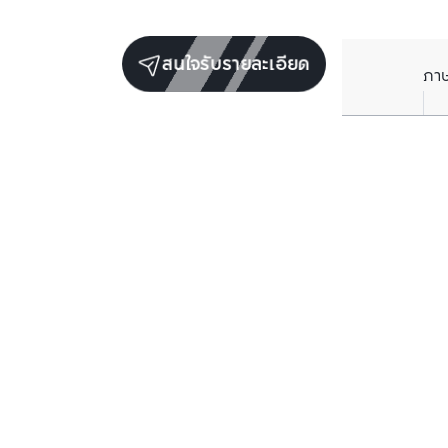
สนใจรับรายละเอียด
ภา
ยูนิตขายในโครงการเดียวกัน