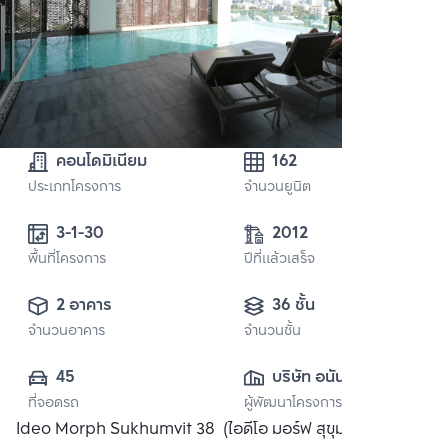
คอนโดมิเนียม
162
ประเภทโครงการ
จำนวนยูนิต
3-1-30
2012
พื้นที่โครงการ
ปีที่แล้วเสร็จ
2 อาคาร
36 ชั้น
จำนวนอาคาร
จำนวนชั้น
45
บริษัท อนันดา ดี
ที่จอดรถ
ผู้พัฒนาโครงการ
เวลลอปเมนท์ จำกัด 
Ideo Morph Sukhumvit 38 (ไอดีโอ มอร์ฟ สุขุมวิท 38)
(มหาชน)