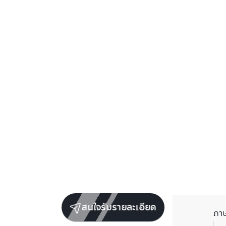
สนใจรับรายละเอียด
ภา