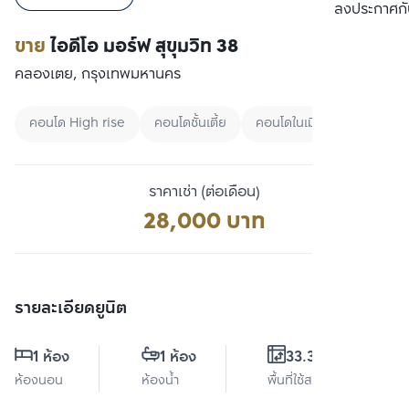
เปรียบเทียบ
ลงประกาศกั
ขาย
ไอดีโอ มอร์ฟ สุขุมวิท 38
คลองเตย, กรุงเทพมหานคร
คอนโด High rise
คอนโดชั้นเตี้ย
คอนโดในเมือง
ราคาเช่า (ต่อเดือน)
28,000 บาท
รายละเอียดยูนิต
1 ห้อง
1 ห้อง
33.35 ตร.ม.
ห้องนอน
ห้องน้ำ
พื้นที่ใช้สอย