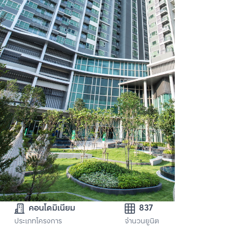
คอนโดมิเนียม
837
ประเภทโครงการ
จำนวนยูนิต