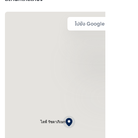
ไปยัง Google Map
ไลฟ์ รัชดาภิเษก