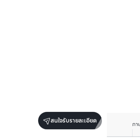
สนใจรับรายละเอียด
ภา