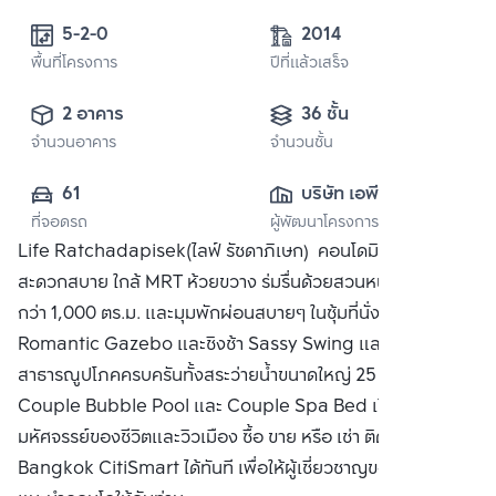
5-2-0 
2014
พื้นที่โครงการ
ปีที่แล้วเสร็จ
2 อาคาร
36 ชั้น
จำนวนอาคาร
จำนวนชั้น
61
บริษัท เอพี (ไทย
ที่จอดรถ
ผู้พัฒนาโครงการ
แลนด์) 
Life Ratchadapisek(ไลฟ์ รัชดาภิเษก) คอนโดมิเนียมเดินทาง
จำกัด(มหาชน)
สะดวกสบาย ใกล้ MRT ห้วยขวาง ร่มรื่นด้วยสวนหน้าโครงการ
กว่า 1,000 ตร.ม. และมุมพักผ่อนสบายๆ ในซุ้มที่นั่งสไตล์
Romantic Gazebo และชิงช้า Sassy Swing และ
สาธารณูปโภคครบครันทั้งสระว่ายน้ำขนาดใหญ่ 25 ม. พร้อมมุม
Couple Bubble Pool และ Couple Spa Bed เปิดรับความ
มหัศจรรย์ของชีวิตและวิวเมือง ซื้อ ขาย หรือ เช่า ติดต่อหาเรา
Bangkok CitiSmart ได้ทันที เพื่อให้ผู้เชี่ยวชาญของเราได้