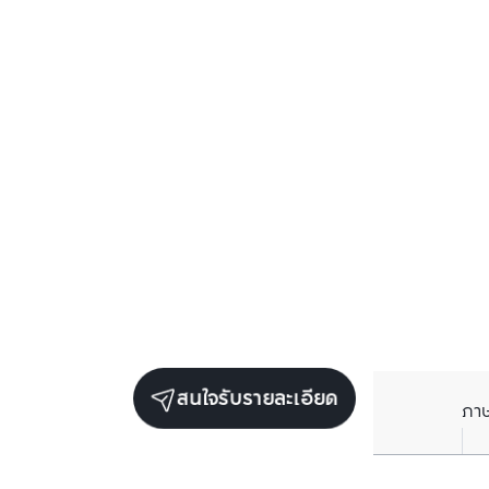
สนใจรับรายละเอียด
ภา