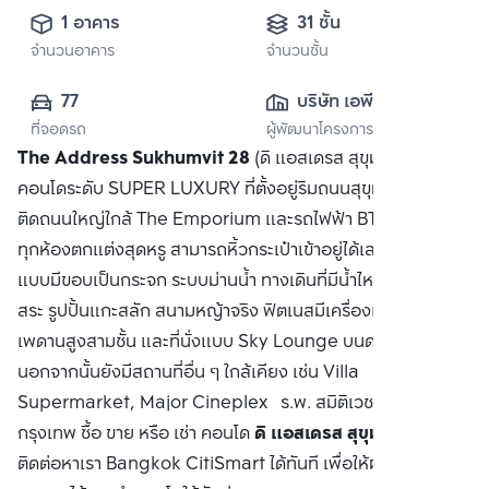
1 อาคาร
31 ชั้น
จำนวนอาคาร
จำนวนชั้น
77
บริษัท เอพี เอ็มอี 
ที่จอดรถ
ผู้พัฒนาโครงการ
(สุขุมวิท) จำกัด
The Address Sukhumvit 28
(ดิ แอสเดรส สุขุมวิท 28)
คอนโดระดับ SUPER LUXURY ที่ตั้งอยู่ริมถนนสุขุมวิท ในทำเล
ติดถนนใหญ่ใกล้ The Emporium และรถไฟฟ้า BTS พร้อมพงษ์
ทุกห้องตกแต่งสุดหรู สามารถหิ้วกระเป๋าเข้าอยู่ได้เลย สระว่ายน้ำ
แบบมีขอบเป็นกระจก ระบบม่านน้ำ ทางเดินที่มีน้ำไหล เตียงรอบ
สระ รูปปั้นแกะสลัก สนามหญ้าจริง ฟิตเนสมีเครื่องเล่นครบครัน
เพดานสูงสามชั้น และที่นั่งแบบ Sky Lounge บนดาดฟ้าชั้น 31
นอกจากนั้นยังมีสถานที่อื่น ๆ ใกล้เคียง เช่น Villa
Supermarket, Major Cineplex ร.พ. สมิติเวช มหาวิทยาลัย
กรุงเทพ ซื้อ ขาย หรือ เช่า คอนโด
ดิ แอสเดรส สุขุมวิท 28
ติดต่อหาเรา Bangkok CitiSmart ได้ทันที เพื่อให้ผู้เชี่ยวชาญ