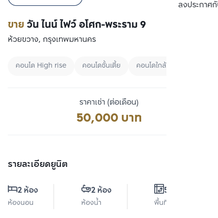
เปรียบเทียบ
ลงประกาศกั
ขาย
วัน ไนน์ ไฟว์ อโศก-พระราม 9
ห้วยขวาง, กรุงเทพมหานคร
คอนโด High rise
คอนโดชั้นเตี้ย
คอนโดใกล้ MRT
ราคาเช่า (ต่อเดือน)
50,000 บาท
รายละเอียดยูนิต
2 ห้อง
2 ห้อง
57 ตร.ม.
ห้องนอน
ห้องน้ำ
พื้นที่ใช้สอย