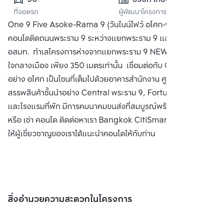
ที่จอดรถ
ผู้พัฒนาโครงการ
อินเตอร์เนชั่นแนล 
One 9 Five Asoke-Rama 9 (วันไนน์ไฟว์ อโศก-พระราม 9)
พร็อพเพอร์ตี้ (ไทย
คอนโดติดถนนพระราม 9 ระหว่างแยกพระราม 9 และแยก
แลนด์) จำกัด
อสมท. ทำเลโครงการห่างจากแยกพระราม 9 NEW CBD
ใจกลางเมือง เพียง 350 เมตรเท่านั้น เชื่อมต่อกับ CBD ชั้นใน
อย่าง อโศก เป็นโซนที่เต็มไปด้วยอาคารสำนักงาน ศูนย์รวมห้าง
สรรพสินค้าชั้นนำอย่าง Central พระราม 9, Fortune Town
และโรงแรมที่พัก มีการคมนาคมขนส่งที่สมบูรณ์พร้อม ซื้อ ขาย
หรือ เช่า คอนโด ติดต่อหาเรา Bangkok CitiSmart ได้ทันที เพื่อ
ให้ผู้เชี่ยวชาญของเราได้แนะนำคอนโดให้กับท่าน
สิ่งอำนวยความสะดวกในโครงการ