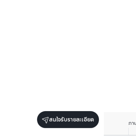
สนใจรับรายละเอียด
ภา