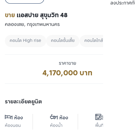
เปรียบเทียบ
ลงประกาศกั
ขาย
แอสปาย สุขุมวิท 48
คลองเตย, กรุงเทพมหานคร
คอนโด High rise
คอนโดชั้นเตี้ย
คอนโดใกล้ MRT
ราคาขาย
4,170,000 บาท
รายละเอียดยูนิต
1 ห้อง
1 ห้อง
38 ตร.ม.
ห้องนอน
ห้องน้ำ
พื้นที่ใช้สอย