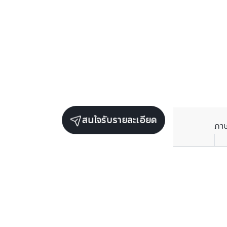
สนใจรับรายละเอียด
ภา
ยูนิตขายในโครงการเดียวกัน