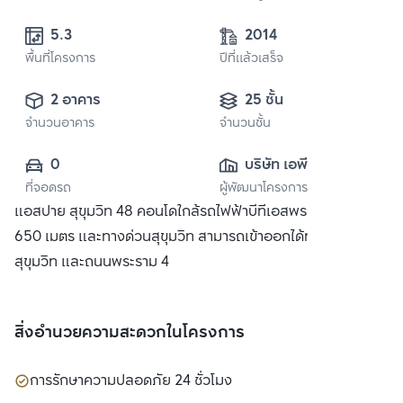
5.3 
2014
พื้นที่โครงการ
ปีที่แล้วเสร็จ
2 อาคาร
25 ชั้น
จำนวนอาคาร
จำนวนชั้น
0
บริษัท เอพี (ไทย
ที่จอดรถ
ผู้พัฒนาโครงการ
แลนด์) 
แอสปาย สุขุมวิท 48 คอนโดใกล้รถไฟฟ้าบีทีเอสพระโขนง เพียง
จำกัด(มหาชน)
650 เมตร และทางด่วนสุขุมวิท สามารถเข้าออกได้ทั้งถนน
สุขุมวิท และถนนพระราม 4
สิ่งอำนวยความสะดวกในโครงการ
การรักษาความปลอดภัย 24 ชั่วโมง