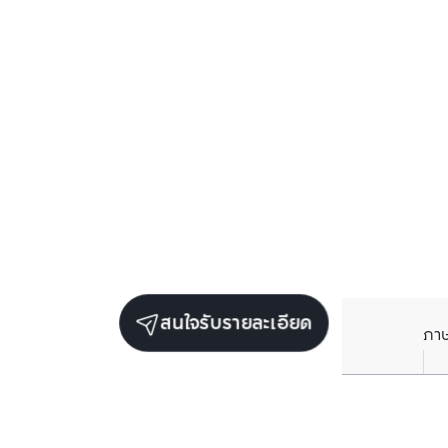
สนใจรับรายละเอียด
ภา