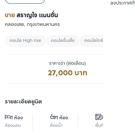
เปรียบเทียบ
ลงประกาศกั
ขาย
สราญใจ แมนชั่น
คลองเตย, กรุงเทพมหานคร
คอนโด High rise
คอนโดชั้นเตี้ย
คอนโดใกล้ BTS
ราคาเช่า (ต่อเดือน)
27,000 บาท
รายละเอียดยูนิต
1 ห้อง
1 ห้อง
70 ตร.ม.
ห้องนอน
ห้องน้ำ
พื้นที่ใช้สอย