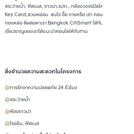
สระว่ายน้ำ, ฟิตเนส, ซาวน่า,รปภ., กล้องวงจรปิดโครงการ, ประตู
Key Card,สวนหย่อม สนใจ ซื้อ ขายหรือ เช่า คอนโด ไอวี่
ทองหล่อ ติดต่อหาเรา Bangkok CitiSmart ได้ทันที เพื่อให้ผู้
เชี่ยวชาญของเราได้แนะนำคอนโดให้กับท่าน
สิ่งอำนวยความสะดวกในโครงการ
การรักษาความปลอดภัย 24 ชั่วโมง
สระว่ายน้ำ
ห้องซาวน่า
โรงยิม, ฟิตเนส