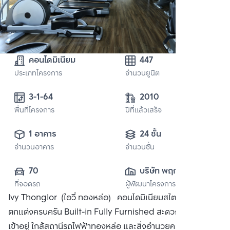
คอนโดมิเนียม
447
ประเภทโครงการ
จำนวนยูนิต
3-1-64 
2010
พื้นที่โครงการ
ปีที่แล้วเสร็จ
1 อาคาร
24 ชั้น
จำนวนอาคาร
จำนวนชั้น
70
บริษัท พฤกษา เรียล
ที่จอดรถ
ผู้พัฒนาโครงการ
เอสเตท จำกัด 
Ivy Thonglor (ไอวี่ ทองหล่อ) คอนโดมิเนียมสไตล์ Art Deco
(มหาชน)
ตกแต่งครบครัน Built-in Fully Furnished สะดวกสบายพร้อม
เข้าอยู่ ใกล้สถานีรถไฟฟ้าทองหล่อ และสิ่งอำนวยความสะดวก