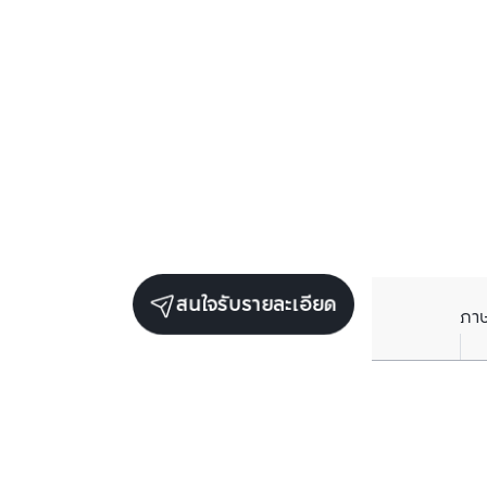
สนใจรับรายละเอียด
ภา