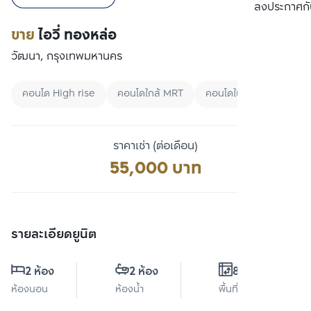
เปรียบเทียบ
ลงประกาศกั
ขาย
ไอวี่ ทองหล่อ
วัฒนา, กรุงเทพมหานคร
คอนโด High rise
คอนโดใกล้ MRT
คอนโดในเมือง
ราคาเช่า (ต่อเดือน)
55,000 บาท
รายละเอียดยูนิต
2 ห้อง
2 ห้อง
88 ตร.ม.
ห้องนอน
ห้องน้ำ
พื้นที่ใช้สอย