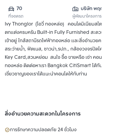
70
บริษัท พฤกษา เรียล
ที่จอดรถ
ผู้พัฒนาโครงการ
เอสเตท จำกัด 
Ivy Thonglor (ไอวี่ ทองหล่อ) คอนโดมิเนียมสไตล์ Art Deco
(มหาชน)
ตกแต่งครบครัน Built-in Fully Furnished สะดวกสบายพร้อม
เข้าอยู่ ใกล้สถานีรถไฟฟ้าทองหล่อ และสิ่งอำนวยความสะดวก
สระว่ายน้ำ, ฟิตเนส, ซาวน่า,รปภ., กล้องวงจรปิดโครงการ, ประตู
Key Card,สวนหย่อม สนใจ ซื้อ ขายหรือ เช่า คอนโด ไอวี่
ทองหล่อ ติดต่อหาเรา Bangkok CitiSmart ได้ทันที เพื่อให้ผู้
เชี่ยวชาญของเราได้แนะนำคอนโดให้กับท่าน
สิ่งอำนวยความสะดวกในโครงการ
การรักษาความปลอดภัย 24 ชั่วโมง