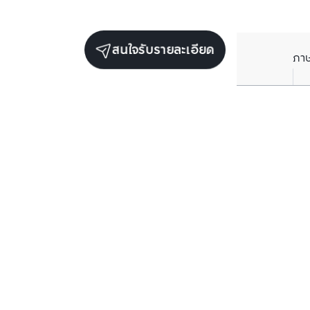
สนใจรับรายละเอียด
ภา
ยูนิตขายในโครงการเดียวกัน