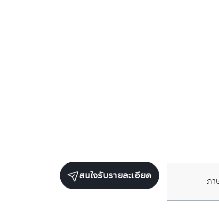
สนใจรับรายละเอียด
ภา