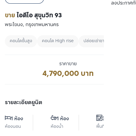
เปรียบเทียบ
ลงประกาศกั
ขาย
ไอดีโอ สุขุมวิท 93
พระโขนง, กรุงเทพมหานคร
คอนโดชั้นสูง
คอนโด High rise
ปล่อยเช่าชาวต่างชาติ
ราคาขาย
4,790,000 บาท
รายละเอียดยูนิต
1 ห้อง
1 ห้อง
34 ตร.ม.
ห้องนอน
ห้องน้ำ
พื้นที่ใช้สอย