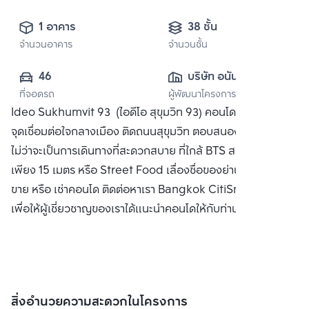
1 อาคาร
38 ชั้น
จำนวนอาคาร
จำนวนชั้น
46
บริษัท อนันดา ดี
ที่จอดรถ
ผู้พัฒนาโครงการ
เวลลอปเมนท์ จำกัด 
Ideo Sukhumvit 93 (ไอดีโอ สุขุมวิท 93) คอนโดใหม่ บนทำเล
(มหาชน)
จุดเชื่อมต่อใจกลางเมือง ติดถนนสุขุมวิท ตอบสนองชีวิตทุกด้าน
ไม่ว่าจะเป็นการเดินทางที่สะดวกสบาย ที่ใกล้ BTS สถานีบางจาก
เพียง 15 เมตร หรือ Street Food เลื่องชื่อของย่านบางจาก ซื้อ
ขาย หรือ เช่าคอนโด ติดต่อหาเรา Bangkok CitiSmart ได้ทันที
เพื่อให้ผู้เชี่ยวชาญของเราได้แนะนำคอนโดให้กับท่าน
สิ่งอำนวยความสะดวกในโครงการ