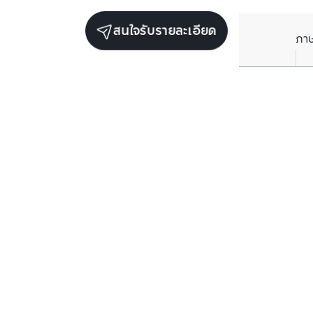
สนใจรับรายละเอียด
ภา
ยูนิตขายในโครงการเดียวกัน