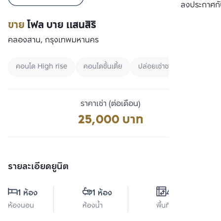
เปรียบเทียบ
ลงประกาศกั
ขาย
โฟล บาย แสนสิริ
คลองสาน, กรุงเทพมหานคร
คอนโด High rise
คอนโดชั้นเตี้ย
ปล่อยเช่าชาวต่างชาติ
ราคาเช่า (ต่อเดือน)
25,000 บาท
รายละเอียดยูนิต
1 ห้อง
1 ห้อง
43 ตร.ม.
ห้องนอน
ห้องน้ำ
พื้นที่ใช้สอย