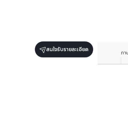
สนใจรับรายละเอียด
ภา
ยูนิตขายในโครงการเดียวกัน