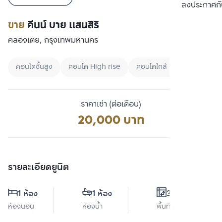
เปรียบเทียบ
ลงประกาศกั
ขาย
คีนน์ บาย แสนสิริ
คลองเตย, กรุงเทพมหานคร
คอนโดชั้นสูง
คอนโด High rise
คอนโดใกล้ BTS
ราคาเช่า (ต่อเดือน)
20,000 บาท
รายละเอียดยูนิต
1 ห้อง
1 ห้อง
36 ตร.ม.
ห้องนอน
ห้องน้ำ
พื้นที่ใช้สอย