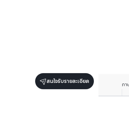
สนใจรับรายละเอียด
ภา