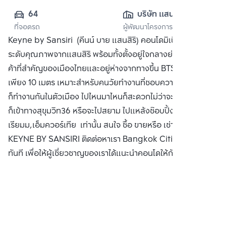
64
บริษัท แสนสิริ 
ที่จอดรถ
ผู้พัฒนาโครงการ
จำกัด (มหาชน)
Keyne by Sansiri (คีนน์ บาย แสนสิริ) คอนโดมิเนียมพร้อมอยู่
ระดับคุณภาพจากแสนสิริ พร้อมทั้งตั้งอยู่ใจกลางย่านธุรกิจการ
ค้าที่สำคัญของเมืองไทยและอยู่ห่างจากทางขึ้น BTS ทองหล่อ
เพียง 10 เมตร เหมาะสำหรับคนวัยทำงานที่ชอบความสะดวกแล้ว
ก็ทำงานกันในตัวเมือง ไปไหนมาไหนก็สะดวกไม่ว่าจะเป็นพระราม4
ก็เข้าทางสุขุมวิท36 หรือจะไปสยาม ไปแหล้งช๊อบปิ้งอย่าง เอ็มโพ
เรียมม,เอ็มควอร์เทีย เท่านั้น สนใจ ซื้อ ขายหรือ เช่า คอนโด
KEYNE BY SANSIRI ติดต่อหาเรา Bangkok CitiSmart ได้
ทันที เพื่อให้ผู้เชี่ยวชาญของเราได้แนะนำคอนโดให้กับท่าน