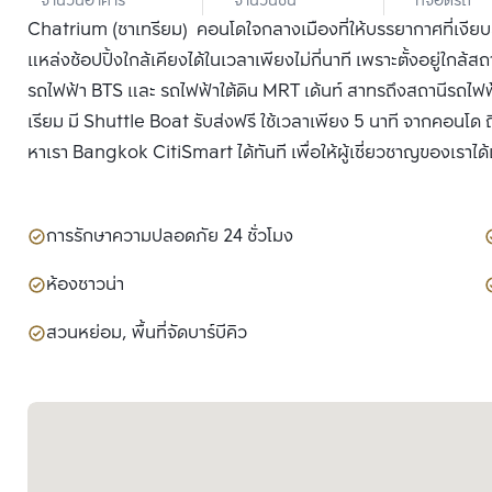
จำนวนอาคาร
จำนวนชั้น
ที่จอดรถ
Chatrium (ชาเทรียม) คอนโดใจกลางเมืองที่ให้บรรยากาศที่เงียบ
แหล่งช้อปปิ้งใกล้เคียงได้ในเวลาเพียงไม่กี่นาที เพราะตั้งอยู่ใกล้
รถไฟฟ้า BTS และ รถไฟฟ้าใต้ดิน MRT เด้นท์ สาทรถึงสถานีรถไฟฟ
เรียม มี Shuttle Boat รับส่งฟรี ใช้เวลาเพียง 5 นาที จากคอนโด ถึ
หาเรา Bangkok CitiSmart ได้ทันที เพื่อให้ผู้เชี่ยวชาญของเราไ
การรักษาความปลอดภัย 24 ชั่วโมง
ห้องซาวน่า
สวนหย่อม, พื้นที่จัดบาร์บีคิว