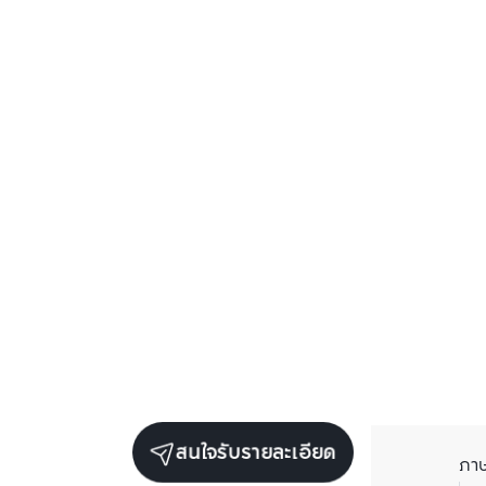
สนใจรับรายละเอียด
ภา