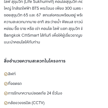
ไลฟ์ สุขุมวิท (Life Sukhumvit) คอนโดสุขุมวิท คอนโดติดถนน
จำกัด(มหาชน)
ใหญ่ ใกล้รถไฟฟ้า BTS พระโขนง เพียง 300 เมตร อยู่ระหว่าง
ซอยสุขุมวิท 65 และ 67 ตกแต่งครบพร้อมอยู่ พร้อมสิ่งอำนวย
ความสะดวกมากมาย อาทิ สระว่ายน้ำ ฟิตเนส ซาวน์น่า และส่วน
หย่อม ซื้อ ขาย หรือ เช่า คอนโด ไลฟ์ แอท สุขุมวิท ติดต่อหาเรา
Bangkok CitiSmart ได้ทันที เพื่อให้ผู้เชี่ยวชาญของเราได้
แนะนำคอนโดให้กับท่าน
สิ่งอำนวยความสะดวกในโครงการ
ลิฟท์
ที่จอดรถ
การรักษาความปลอดภัย 24 ชั่วโมง
กล้องวงจรปิด (CCTV)