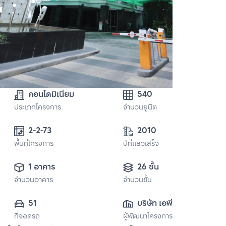
คอนโดมิเนียม
540
ประเภทโครงการ
จำนวนยูนิต
2-2-73
2010
พื้นที่โครงการ
ปีที่แล้วเสร็จ
1 อาคาร
26 ชั้น
จำนวนอาคาร
จำนวนชั้น
51
บริษัท เอพี (ไทย
ที่จอดรถ
ผู้พัฒนาโครงการ
แลนด์) 