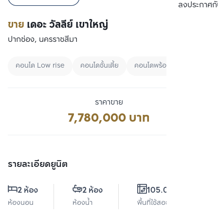
เปรียบเทียบ
ลงประกาศกั
ขาย
เดอะ วัลลีย์ เขาใหญ่
ปากช่อง, นครราชสีมา
คอนโด Low rise
คอนโดชั้นเตี้ย
คอนโดพร้อมอยู่
ราคาขาย
7,780,000 บาท
รายละเอียดยูนิต
2 ห้อง
2 ห้อง
105.04 ตร.ม.
ห้องนอน
ห้องน้ำ
พื้นที่ใช้สอย