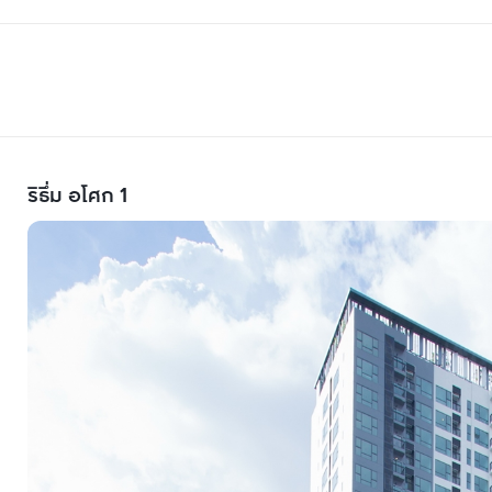
ริธึ่ม อโศก 1