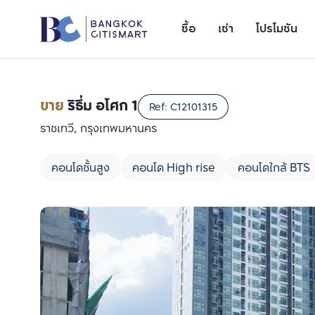
ซื้อ
เช่า
โปรโมชัน
ขาย
ริธึ่ม อโศก 1
Ref:
C12101315
ราชเทวี, กรุงเทพมหานคร
คอนโดชั้นสูง
คอนโด High rise
คอนโดใกล้ BTS
เพิ่มยูนิตเปรียบเทียบ
รายการที่ 1