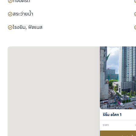
ที่จอดรถ
สระว่ายน้ำ
โรงยิม, ฟิตเนส
ริธึ่ม อโศก 1
ราคา