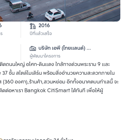
6
2016
าร
ปีที่แล้วเสร็จ
บริษัท เอพี (ไทยแลนด์) 
ผู้พัฒนาโครงการ
จำกัด(มหาชน)
ารติดถนนใหญ่ อโศก-ดินแดง ใกล้ทางด่วนพระราม 9 และ
7 ชั้น สไตล์โมเดิร์น พร้อมสิ่งอำนวยความสะดวกภายใน
ส (360 องศา),ร้านค้า,สวนหย่อม อีกทั้งอนาคตบนทำเลนี้ จะ
ติดต่อหาเรา Bangkok CitiSmart ได้ทันที เพื่อให้ผู้