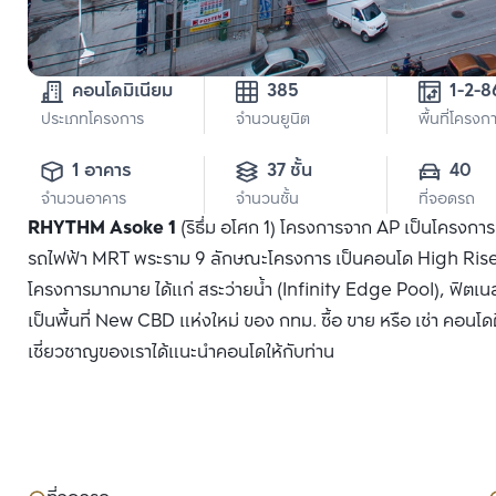
คอนโดมิเนียม
385
1-2-8
ประเภทโครงการ
จำนวนยูนิต
พื้นที่โครงก
1 อาคาร
37 ชั้น
40
จำนวนอาคาร
จำนวนชั้น
ที่จอดรถ
RHYTHM Asoke 1
(ริธึ่ม อโศก 1) โครงการจาก AP เป็นโครงก
รถไฟฟ้า MRT พระราม 9 ลักษณะโครงการ เป็นคอนโด High Rise 3
โครงการมากมาย ได้แก่ สระว่ายน้ำ (Infinity Edge Pool), ฟิตเน
เป็นพื้นที่ New CBD แห่งใหม่ ของ กทม. ซื้อ ขาย หรือ เช่า คอนโด
เชี่ยวชาญของเราได้แนะนำคอนโดให้กับท่าน