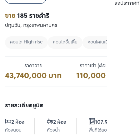
เปรียบเทียบ
ลงประกาศกั
ขาย
185 ราชดำริ
ปทุมวัน, กรุงเทพมหานคร
คอนโด High rise
คอนโดชั้นเตี้ย
คอนโดในเมือง
ราคาขาย
ราคาเช่า (ต่อเดือน)
43,740,000 บาท
110,000 บาท
รายละเอียดยูนิต
2 ห้อง
2 ห้อง
107.96 ตร.ม.
ห้องนอน
ห้องน้ำ
พื้นที่ใช้สอย