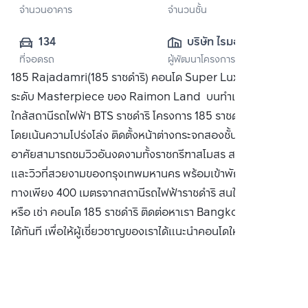
จำนวนอาคาร
จำนวนชั้น
134
บริษัท ไรมอน แลนด์ 
ที่จอดรถ
ผู้พัฒนาโครงการ
จำกัด (มหาชน)
185 Rajadamri(185 ราชดำริ) คอนโด Super Luxury ผลงาน
ระดับ Masterpiece ของ Raimon Land บนทำเลย่าน CBD
ใกล้สถานีรถไฟฟ้า BTS ราชดำริ โครงการ 185 ราชดำริ ออกแบบ
โดยเน้นความโปร่งโล่ง ติดตั้งหน้าต่างกระจกสองชั้นซึ่งทำให้ผู้พัก
อาศัยสามารถชมวิวอันงดงามทั้งราชกรีฑาสโมสร สวนลุมพินี
และวิวที่สวยงามของกรุงเทพมหานคร พร้อมเข้าพักอาศัย เดิน
ทางเพียง 400 เมตรจากสถานีรถไฟฟ้าราชดำริ สนใจ ซื้อ ขาย
หรือ เช่า คอนโด 185 ราชดำริ ติดต่อหาเรา Bangkok CitiSmart
ได้ทันที เพื่อให้ผู้เชี่ยวชาญของเราได้แนะนำคอนโดให้กับท่าน