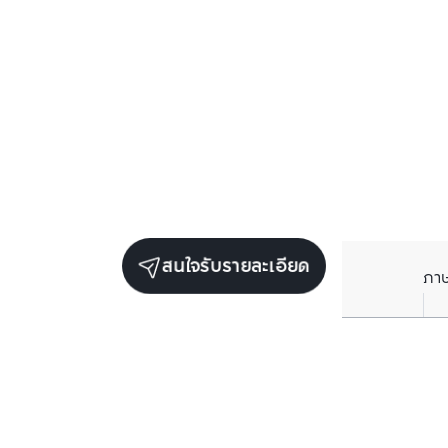
สนใจรับรายละเอียด
ภา