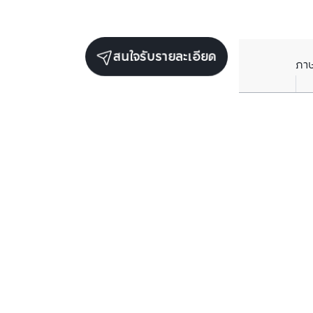
สนใจรับรายละเอียด
ภา
ยูนิตขายในโครงการเดียวกัน