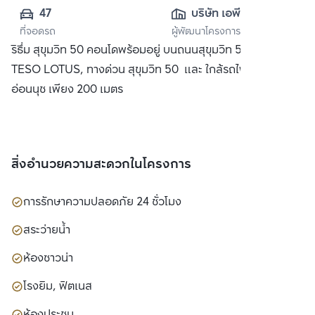
47
บริษัท เอพี (ไทย
ที่จอดรถ
ผู้พัฒนาโครงการ
แลนด์) 
ริธึ่ม สุขุมวิท 50 คอนโดพร้อมอยู่ บนถนนสุขุมวิท 50 ใกล้ห้าง
จำกัด(มหาชน)
TESO LOTUS, ทางด่วน สุขุมวิท 50 และ ใกล้รถไฟฟ้า BTS
อ่อนนุช เพียง 200 เมตร
สิ่งอำนวยความสะดวกในโครงการ
การรักษาความปลอดภัย 24 ชั่วโมง
สระว่ายน้ำ
ห้องซาวน่า
โรงยิม, ฟิตเนส
ห้องประชุม