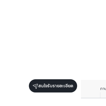
สนใจรับรายละเอียด
ภา