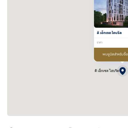
ดิ เอ็กเซล ไฮบริด
ราคา
พบยูนิตสำหรับซื้
ดิ เอ็กเซล ไฮบริด