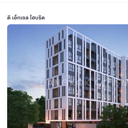
ดิ เอ็กเซล ไฮบริด