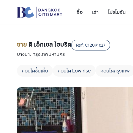
ซื้อ
เช่า
โปรโมชัน
ขาย
ดิ เอ็กเซล ไฮบริด
Ref:
C12091627
บางนา, กรุงเทพมหานคร
คอนโดชั้นเตี้ย
คอนโด Low rise
คอนโดกรุงเทพ
เพิ่มยูนิตเปรียบเทียบ
รายการที่ 1