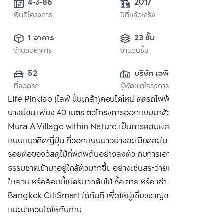
4-3-86
2017
พื้นที่โครงการ
ปีที่แล้วเสร็จ
1 อาคาร
23 ชั้น
จำนวนอาคาร
จำนวนชั้น
52
บริษัท เอพี เอ็มอี 1 
ที่จอดรถ
ผู้พัฒนาโครงการ
จำกัด
Life Pinklao (ไลฟ์ ปิ่นเกล้า)คอนโดใหม่ ติดรถไฟฟ้า MRT
บางยี่ขัน เพียง 40 เมตร ตัวโครงการออกแบบมาด้วยแนวคิด
Mura A Village within Nature เป็นการผสมผสานระหว่างรูป
แบบแนวคิดญี่ปุ่น ที่ออกแบบมาอย่างละเมียดละไม อย่างการเข้า
รอยต่อของวัสดุไม้ที่พิถีพิถันอย่างลงตัว กับการเอาความเป็น
ธรรมชาติเข้ามาอยู่ใกล้ตัวมากขึ้น อย่างเช่นสระว่ายน้ำบรรยากาศ
ในสวน หรือล็อบบี้เปิดรับวิวต้นไม้ ซื้อ ขาย หรือ เช่า ติดต่อหาเรา
Bangkok CitiSmart ได้ทันที เพื่อให้ผู้เชี่ยวชาญของเราได้
แนะนำคอนโดให้กับท่าน