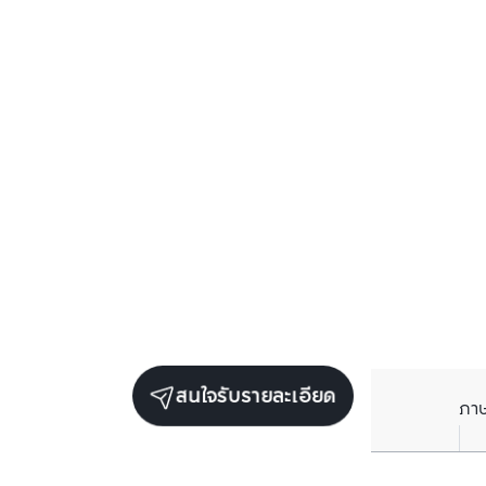
สนใจรับรายละเอียด
ภา