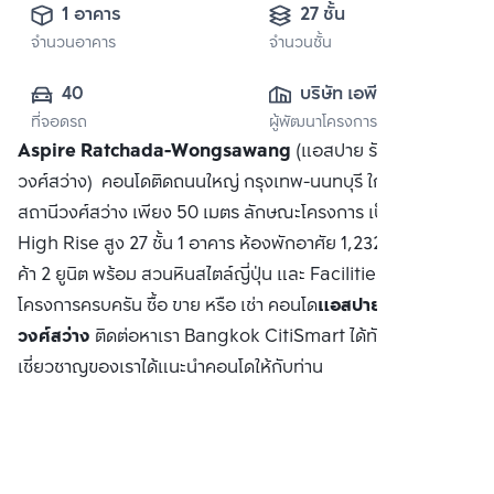
1 อาคาร
27 ชั้น
จำนวนอาคาร
จำนวนชั้น
40
บริษัท เอพี เอ็มอี 
ที่จอดรถ
ผู้พัฒนาโครงการ
(กรุงเทพ) จำกัด
Aspire Ratchada-Wongsawang
(แอสปาย รัชดา-
วงศ์สว่าง) คอนโดติดถนนใหญ่ กรุงเทพ-นนทบุรี ใกล้ MRT
สถานีวงศ์สว่าง เพียง 50 เมตร ลักษณะโครงการ เป็นคอนโด
High Rise สูง 27 ชั้น 1 อาคาร ห้องพักอาศัย 1,232 ยูนิต + ร้าน
ค้า 2 ยูนิต พร้อม สวนหินสไตล์ญี่ปุ่น และ Facilities ภายใน
โครงการครบครัน ซื้อ ขาย หรือ เช่า คอนโด
แอสปาย รัชดา-
วงศ์สว่าง
ติดต่อหาเรา Bangkok CitiSmart ได้ทันที เพื่อให้ผู้
เชี่ยวชาญของเราได้แนะนำคอนโดให้กับท่าน