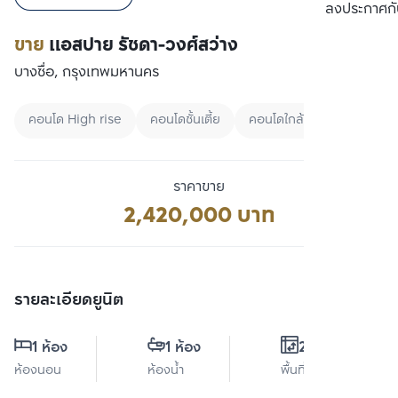
เปรียบเทียบ
ลงประกาศกั
ขาย
แอสปาย รัชดา-วงศ์สว่าง
บางซื่อ, กรุงเทพมหานคร
คอนโด High rise
คอนโดชั้นเตี้ย
คอนโดใกล้สวน
ราคาขาย
2,420,000 บาท
รายละเอียดยูนิต
1 ห้อง
1 ห้อง
26 ตร.ม.
ห้องนอน
ห้องน้ำ
พื้นที่ใช้สอย