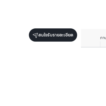
สนใจรับรายละเอียด
ภา
ยูนิตขายในโครงการเดียวกัน