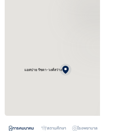
แอสปาย รัชดา-วงศ์สว่าง
การคมนาคม
สถานศึกษา
โรงพยาบาล
ห้างสรรพสิน