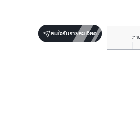
สนใจรับรายละเอียด
ภา
ยูนิตขายในโครงการเดียวกัน