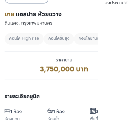
เปรียบเทียบ
ลงประกาศกั
ขาย
แอสปาย ห้วยขวาง
ดินแดง, กรุงเทพมหานคร
คอนโด High rise
คอนโดชั้นสูง
คอนโดย่านศูนย์กลางธุรกิจแห่
ราคาขาย
3,750,000 บาท
รายละเอียดยูนิต
1 ห้อง
1 ห้อง
30 ตร.ม.
ห้องนอน
ห้องน้ำ
พื้นที่ใช้สอย