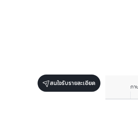
สนใจรับรายละเอียด
ภา