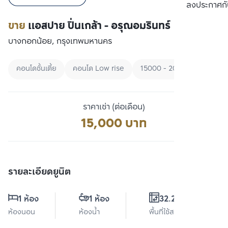
เปรียบเทียบ
ลงประกาศกั
ขาย
แอสปาย ปิ่นเกล้า - อรุณอมรินทร์
บางกอกน้อย, กรุงเทพมหานคร
คอนโดชั้นเตี้ย
คอนโด Low rise
15000 - 20000
ราคาเช่า (ต่อเดือน)
15,000 บาท
รายละเอียดยูนิต
1 ห้อง
1 ห้อง
32.26 ตร.ม.
ห้องนอน
ห้องน้ำ
พื้นที่ใช้สอย