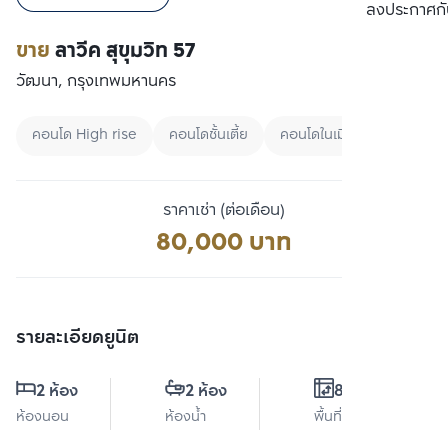
เปรียบเทียบ
ลงประกาศกั
ขาย
ลาวีค สุขุมวิท 57
วัฒนา, กรุงเทพมหานคร
คอนโด High rise
คอนโดชั้นเตี้ย
คอนโดในเมือง
ราคาเช่า (ต่อเดือน)
80,000 บาท
รายละเอียดยูนิต
2 ห้อง
2 ห้อง
80 ตร.ม.
ห้องนอน
ห้องน้ำ
พื้นที่ใช้สอย