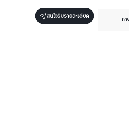
สนใจรับรายละเอียด
ภา
ยูนิตขายในโครงการเดียวกัน