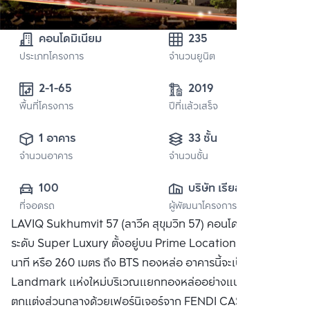
คอนโดมิเนียม
235
ประเภทโครงการ
จำนวนยูนิต
2-1-65
2019
พื้นที่โครงการ
ปีที่แล้วเสร็จ
1 อาคาร
33 ชั้น
จำนวนอาคาร
จำนวนชั้น
100
บริษัท เรียลเอสเสท 
ที่จอดรถ
ผู้พัฒนาโครงการ
ดีเวลลอปเมนท์ 
LAVIQ Sukhumvit 57 (ลาวีค สุขุมวิท 57) คอนโด High Rise
จำกัด
ระดับ Super Luxury ตั้งอยู่บน Prime Location ที่เดินเพียง 3
นาที หรือ 260 เมตร ถึง BTS ทองหล่อ อาคารนี้จะเป็น
Landmark แห่งใหม่บริเวณแยกทองหล่ออย่างแน่นอนกทั้งยัง
ตกแต่งส่วนกลางด้วยเฟอร์นิเจอร์จาก FENDI CASA ซึ่งมี