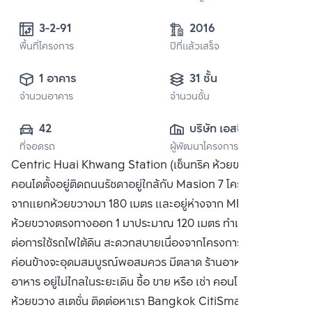
3-2-91
2016
พื้นที่โครงการ
ปีที่แล้วเสร็จ
1 อาคาร
31 ชั้น
จำนวนอาคาร
จำนวนชั้น
42
บริษัท เอสซี แอส
ที่จอดรถ
ผู้พัฒนาโครงการ
เสท คอร์ปอเรชั่น 
Centric Huai Khwang Station (เซ็นทริค ห้วยขวาง สเตชั่น)
จำกัด (มหาชน)
คอนโดตั้งอยู่ติดถนนรัชดาอยู่ใกล้กับ Masion 7 โครงการอยู่ห่าง
จากแยกห้วยขวางมา 180 เมตร และอยู่ห่างจาก MRT สถานี
ห้วยขวางตรงทางออก 1 มาประมาณ 120 เมตร ทำเลคงสะดวก
ต่อการใช้รถไฟใต้ดิน สะดวกสบายเนื่องจากโครงการติดถนนใหญ่
ค่อนข้างจะอุดมสมบูรณ์พอสมควร มีตลาด ร้านอาหาร แผงขาย
อาหาร อยู่ไม่ไกลในระยะเดิน ซื้อ ขาย หรือ เช่า คอนโด เซ็นทริค
ห้วยขวาง สเตชั่น ติดต่อหาเรา Bangkok CitiSmart ได้ทันที