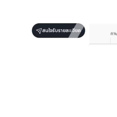
สนใจรับรายละเอียด
ภา
ยูนิตขายในโครงการเดียวกัน