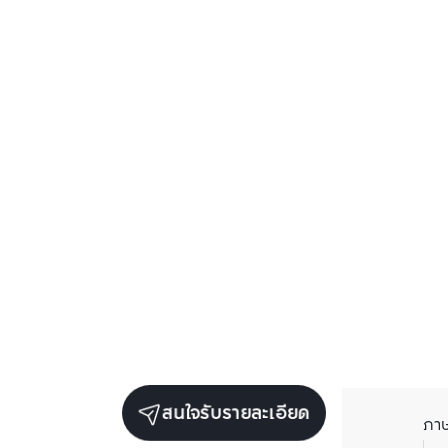
สนใจรับรายละเอียด
ภา