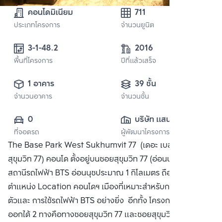
คอนโดมิเนียม
711
ประเภทโครงการ
จำนวนยูนิต
3-1-48.2 
2016
พื้นที่โครงการ
ปีที่แล้วเสร็จ
1 อาคาร
39 ชั้น
จำนวนอาคาร
จำนวนชั้น
0
บริษัท แสนสิริ 
ที่จอดรถ
ผู้พัฒนาโครงการ
จำกัด (มหาชน)
The Base Park West Sukhumvit 77 (เดอะ เบส พาร์ค เวสต์
สุขุมวิท 77) คอนโด ตั้งอยู่บนซอยสุขุมวิท 77 (อ่อนนุช) ห่างจาก
สถานีรถไฟฟ้า BTS อ่อนนุชประมาณ 1 กิโลเมตร ถือว่าเป็น
ตำแหน่ง Location คอนโดฯ เมืองที่เหมาะสำหรับการใช้รถส่วน
ตัวและ การใช้รถไฟฟ้า BTS อย่างยิ่ง อีกทั้ง โครงการสามารถเข้า
ออกได้ 2 ทางคือทางซอยสุขุมวิท 77 และซอยสุขุมวิท 71