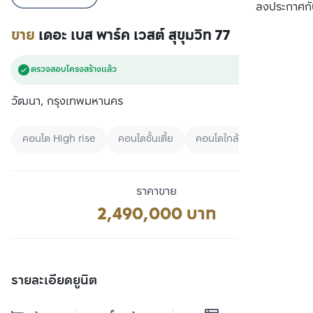
เปรียบเทียบ
ลงประกาศกั
ขาย
เดอะ เบส พาร์ค เวสต์ สุขุมวิท 77
ตรวจสอบโครงสร้างแล้ว
วัฒนา, กรุงเทพมหานคร
คอนโด High rise
คอนโดชั้นเตี้ย
คอนโดใกล้ MRT
ราคาขาย
2,490,000 บาท
รายละเอียดยูนิต