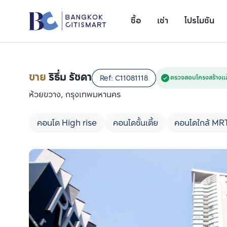
ซื้อ
เช่า
โปรโมชัน
ขาย
ริธึ่ม รัชดา
Ref:
C11081118
ตรวจสอบโครงสร้างแล
ห้วยขวาง, กรุงเทพมหานคร
คอนโด High rise
คอนโดชั้นเตี้ย
คอนโดใกล้ MR
เพิ่มยูนิตเปรียบเทียบ
รายการที่ 1