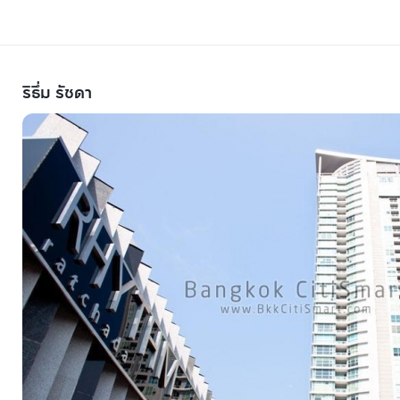
ริธึ่ม รัชดา