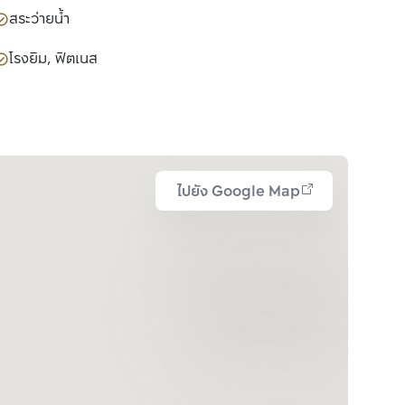
สระว่ายน้ำ
โรงยิม, ฟิตเนส
ไปยัง Google Map