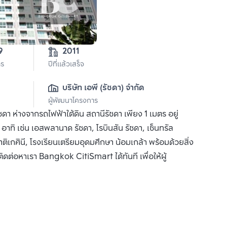
9
2011
าร
ปีที่แล้วเสร็จ
บริษัท เอพี (รัชดา) จำกัด
ผู้พัฒนาโครงการ
 ห่างจากรถไฟฟ้าใต้ดิน สถานีรัชดา เพียง 1 เมตร อยู่
อาทิ เช่น เอสพลานาด รัชดา, โรบินสัน รัชดา, เซ็นทรัล
าติเกศินี, โรงเรียนเตรียมอุดมศึกษา น้อมเกล้า พร้อมด้วยสิ่ง
ิดต่อหาเรา Bangkok CitiSmart ได้ทันที เพื่อให้ผู้