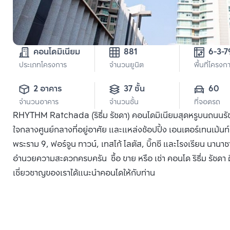
คอนโดมิเนียม
881
6-3-7
ประเภทโครงการ
จำนวนยูนิต
พื้นที่โครงก
2 อาคาร
37 ชั้น
60
จำนวนอาคาร
จำนวนชั้น
ที่จอดรถ
RHYTHM Ratchada (ริธึ่ม รัชดา) คอนโดมิเนียมสุดหรูบนถนนรัชดา
ใจกลางศูนย์กลางที่อยู่อาศัย และแหล่งช้อปปิ้ง เอนเตอร์เทนเม้นท์ 
พระราม 9, ฟอร์จูน ทาวน์, เทสโก้ โลตัส, บิ๊กซี และโรงเรียน นานาช
อำนวยความสะดวกครบครัน ซื้อ ขาย หรือ เช่า คอนโด ริธึ่ม รัชดา ต
เชี่ยวชาญของเราได้แนะนำคอนโดให้กับท่าน