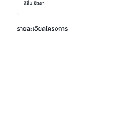
ริธึ่ม รัชดา
รายละเอียดโครงการ