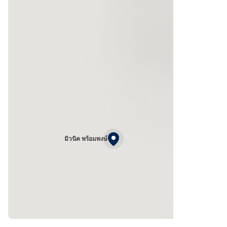
มิวนิค พร้อมพงษ์