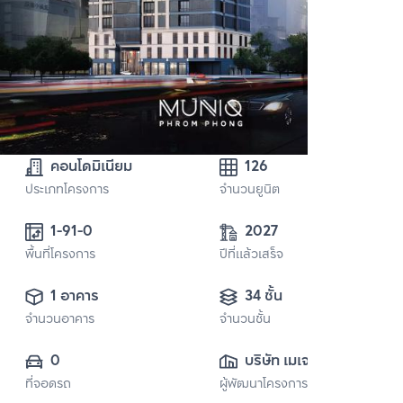
คอนโดมิเนียม
126
ประเภทโครงการ
จำนวนยูนิต
1-91-0
2027
พื้นที่โครงการ
ปีที่แล้วเสร็จ
1 อาคาร
34 ชั้น
จำนวนอาคาร
จำนวนชั้น
0
บริษัท เมเจอร์ ดี
ที่จอดรถ
ผู้พัฒนาโครงการ
เวลลอปเมนท์ จำกัด 