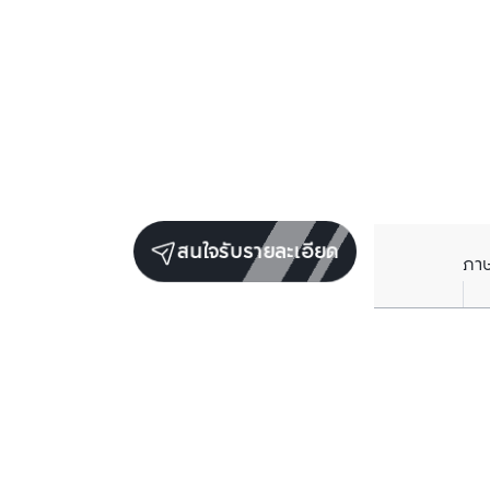
สนใจรับรายละเอียด
ภา
ยูนิตขายในโครงการเดียวกัน