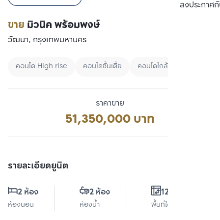
เปรียบเทียบ
ลงประกาศกั
ขาย
มิวนิค พร้อมพงษ์
วัฒนา, กรุงเทพมหานคร
คอนโด High rise
คอนโดชั้นเตี้ย
คอนโดใกล้สวน
ราคาขาย
51,350,000 บาท
รายละเอียดยูนิต
2 ห้อง
2 ห้อง
120 ตร.ม.
ห้องนอน
ห้องน้ำ
พื้นที่ใช้สอย