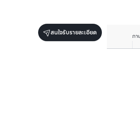
สนใจรับรายละเอียด
ภา
ยูนิตขายในโครงการเดียวกัน