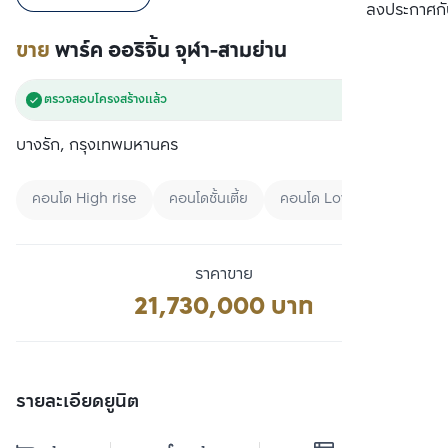
เปรียบเทียบ
ลงประกาศกั
ขาย
พาร์ค ออริจิ้น จุฬา-สามย่าน
ตรวจสอบโครงสร้างแล้ว
บางรัก, กรุงเทพมหานคร
คอนโด High rise
คอนโดชั้นเตี้ย
คอนโด Low rise
ราคาขาย
21,730,000 บาท
รายละเอียดยูนิต