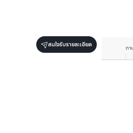
สนใจรับรายละเอียด
ภา
ยูนิตขายในโครงการเดียวกัน