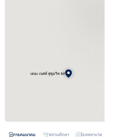
เดอะ เนสท์ สุขุมวิท 64
การคมนาคม
สถานศึกษา
โรงพยาบาล
ห้างสรรพสิน