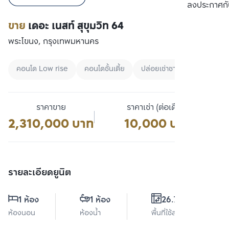
เปรียบเทียบ
ลงประกาศกั
ขาย
เดอะ เนสท์ สุขุมวิท 64
พระโขนง, กรุงเทพมหานคร
คอนโด Low rise
คอนโดชั้นเตี้ย
ปล่อยเช่าชาวต่างชาติ
ราคาขาย
ราคาเช่า (ต่อเดือน)
2,310,000 บาท
10,000 บาท
รายละเอียดยูนิต
1 ห้อง
1 ห้อง
26.71 ตร.ม.
ห้องนอน
ห้องน้ำ
พื้นที่ใช้สอย