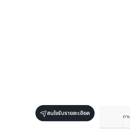
สนใจรับรายละเอียด
ภา