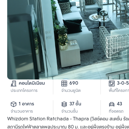
คอนโดมิเนียม
690
ประเภทโครงการ
จำนวนยูนิต
พื้นที่โครงก
1 อาคาร
37 ชั้น
43
จำนวนอาคาร
จำนวนชั้น
ที่จอดรถ
Whizdom Station Ratchada - Thapra (วิสซ์ดอม สเตชั่น รัชดา
สถานีรถไฟฟ้าตลาดพลูประมาณ 80 ม. และอยู่ฝั่งตรงข้าม อยู่ฝั่