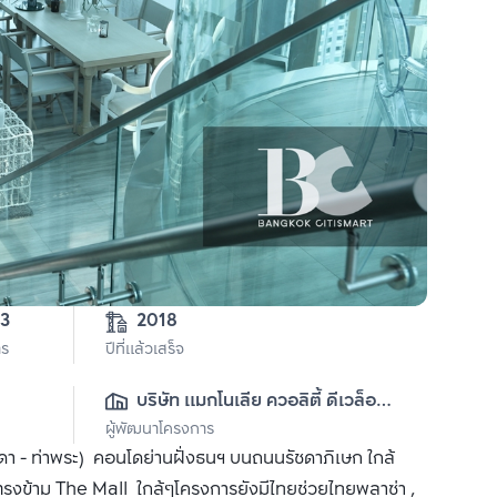
3-0-53 
2018
าร
ปีที่แล้วเสร็จ
บริษัท แมกโนเลีย ควอลิตี้ ดีเวล็อป
ผู้พัฒนาโครงการ
เม้นต์ คอร์ปอเรชั่น จำกัด
 - ท่าพระ) คอนโดย่านฝั่งธนฯ บนถนนรัชดาภิเษก ใกล้
งตรงข้าม The Mall ใกล้ๆโครงการยังมีไทยช่วยไทยพลาซ่า ,