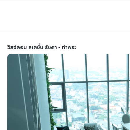
วิสซ์ดอม สเตชั่น รัชดา - ท่าพระ