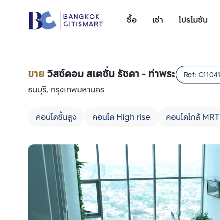
ซื้อ
เช่า
โปรโมชัน
ขาย
วิสซ์ดอม สเตชั่น รัชดา - ท่าพระ
Ref:
C1104
ธนบุรี, กรุงเทพมหานคร
คอนโดชั้นสูง
คอนโด High rise
คอนโดใกล้ MRT
เพิ่มยูนิตเปรียบเทียบ
รายการที่ 1