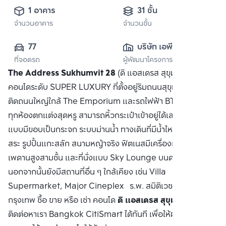
1 อาคาร
31 ชั้น
จำนวนอาคาร
จำนวนชั้น
77
บริษัท เอพี เอ็มอี 
ที่จอดรถ
ผู้พัฒนาโครงการ
(สุขุมวิท) จำกัด
The Address Sukhumvit 28
(ดิ แอสเดรส สุขุมวิท 28)
คอนโดระดับ SUPER LUXURY ที่ตั้งอยู่ริมถนนสุขุมวิท ในทำเล
ติดถนนใหญ่ใกล้ The Emporium และรถไฟฟ้า BTS พร้อมพงษ์
ทุกห้องตกแต่งสุดหรู สามารถหิ้วกระเป๋าเข้าอยู่ได้เลย สระว่ายน้ำ
แบบมีขอบเป็นกระจก ระบบม่านน้ำ ทางเดินที่มีน้ำไหล เตียงรอบ
สระ รูปปั้นแกะสลัก สนามหญ้าจริง ฟิตเนสมีเครื่องเล่นครบครัน
เพดานสูงสามชั้น และที่นั่งแบบ Sky Lounge บนดาดฟ้าชั้น 31
นอกจากนั้นยังมีสถานที่อื่น ๆ ใกล้เคียง เช่น Villa
Supermarket, Major Cineplex ร.พ. สมิติเวช มหาวิทยาลัย
กรุงเทพ ซื้อ ขาย หรือ เช่า คอนโด
ดิ แอสเดรส สุขุมวิท 28
ติดต่อหาเรา Bangkok CitiSmart ได้ทันที เพื่อให้ผู้เชี่ยวชาญ