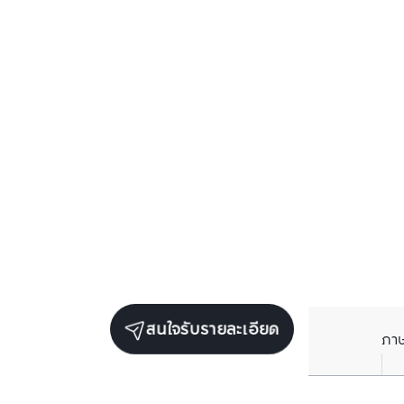
สนใจรับรายละเอียด
ภา