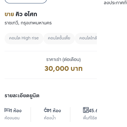
เปรียบเทียบ
ลงประกาศกั
ขาย
คิว อโศก
ราชเทวี, กรุงเทพมหานคร
คอนโด High rise
คอนโดชั้นเตี้ย
คอนโดใกล้ MRT
ราคาเช่า (ต่อเดือน)
30,000 บาท
รายละเอียดยูนิต
1 ห้อง
1 ห้อง
45.62 ตร.ม.
ห้องนอน
ห้องน้ำ
พื้นที่ใช้สอย