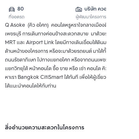
80
บริษัท ควอลิตี้เฮ้าส์ 
ที่จอดรถ
ผู้พัฒนาโครงการ
จำกัด (มหาชน)
Q Asoke (คิว อโศก) คอนโดหรูหราใจกลางเมืองติด MRT
เพชรบุรี การเดินทางค่อนข้างสะดวกสบาย มาด้วยรถไฟฟ้า ทั้ง
MRT และ Airport Link โดยมีทางเดินเชื่อมใต้ดินมาถึงบริเวณ
ด้านหน้าของโครงการ หรือจะมาด้วยรถยนต์ มาได้ทั้งจากทาง
ถนนรัชดาภิเษก ไปทางแยกอโศก หรือจากถนนเพชรบุรีไปทาง
แยกวิทยุได้ หน้าคอนโด ซื้อ ขาย หรือ เช่า คอนโด คิว อโศก ติดต่อ
หาเรา Bangkok CitiSmart ได้ทันที เพื่อให้ผู้เชี่ยวชาญของเรา
ได้แนะนำคอนโดให้กับท่าน
สิ่งอำนวยความสะดวกในโครงการ