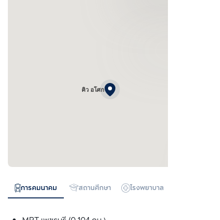
คิว อโศก
การคมนาคม
สถานศึกษา
โรงพยาบาล
ห้างสรรพสิน