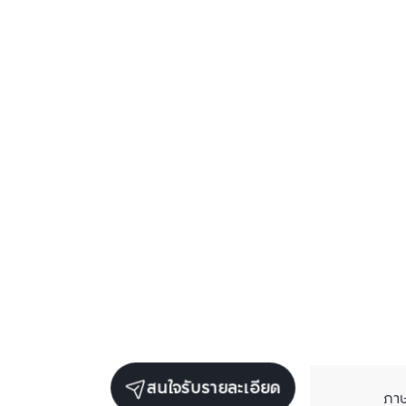
สนใจรับรายละเอียด
ภา