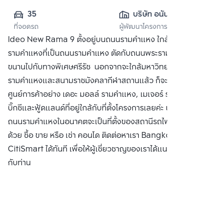
35
บริษัท อนันดา ดี
ที่จอดรถ
ผู้พัฒนาโครงการ
เวลลอปเมนท์ จำกัด 
Ideo New Rama 9 ตั้งอยู่บนถนนรามคำแหง ใกล้แยก
(มหาชน)
รามคำแหงที่เป็นถนนรามคำแหง ตัดกับถนนพระราม 9 ทางคู่
ขนานไปกับทางพิเศษศรีรัช นอกจากจะใกล้มหาวิทยาลัย
รามคำแหงและสนามราชมังคลากีฬาสถานแล้ว ก็จะมีห้าง
ศูนย์การค้าอย่าง เดอะ มอลล์ รามคำแหง, เมเจอร์ รามคำแหง,
บิ๊กซีและฟู้ดแลนด์ที่อยู่ใกล้กับที่ตั้งโครงการเลยค่ะ นอกจากนี้ บน
ถนนรามคำแหงในอนาคตจะเป็นที่ตั้งของสถานีรถไฟฟ้าสายสีส้ม
ด้วย ซื้อ ขาย หรือ เช่า คอนโด ติดต่อหาเรา Bangkok
CitiSmart ได้ทันที เพื่อให้ผู้เชี่ยวชาญของเราได้แนะนำคอนโดให้
กับท่าน