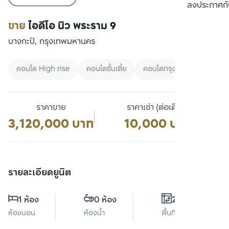
เปรียบเทียบ
ลงประกาศกั
ขาย
ไอดีโอ นิว พระราม 9
บางกะปิ, กรุงเทพมหานคร
คอนโด High rise
คอนโดชั้นเตี้ย
คอนโดกรุงเทพ
ราคาขาย
ราคาเช่า (ต่อเดือน)
3,120,000 บาท
10,000 บาท
รายละเอียดยูนิต
1 ห้อง
0 ห้อง
26 ตร.ม.
ห้องนอน
ห้องน้ำ
พื้นที่ใช้สอย