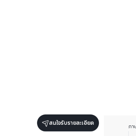
สนใจรับรายละเอียด
ภา