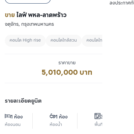
เปรียบเทียบ
ลงประกาศกั
ขาย
ไลฟ์ พหล-ลาดพร้าว
จตุจักร, กรุงเทพมหานคร
คอนโด High rise
คอนโดใกล้สวน
คอนโดใกล้ Airport link
ราคาขาย
5,010,000 บาท
รายละเอียดยูนิต
1 ห้อง
1 ห้อง
35 ตร.ม.
ห้องนอน
ห้องน้ำ
พื้นที่ใช้สอย