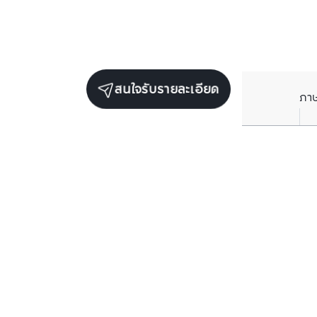
สนใจรับรายละเอียด
ภา
ยูนิตขายในโครงการเดียวกัน