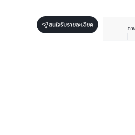
สนใจรับรายละเอียด
ภา
ยูนิตขายในโครงการเดียวกัน