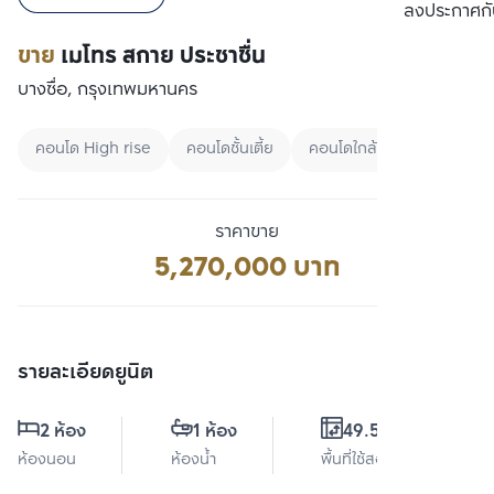
เปรียบเทียบ
ลงประกาศกั
ขาย
เมโทร สกาย ประชาชื่น
บางซื่อ, กรุงเทพมหานคร
คอนโด High rise
คอนโดชั้นเตี้ย
คอนโดใกล้มหาลัย
ราคาขาย
5,270,000 บาท
รายละเอียดยูนิต
2 ห้อง
1 ห้อง
49.55 ตร.ม.
ห้องนอน
ห้องน้ำ
พื้นที่ใช้สอย