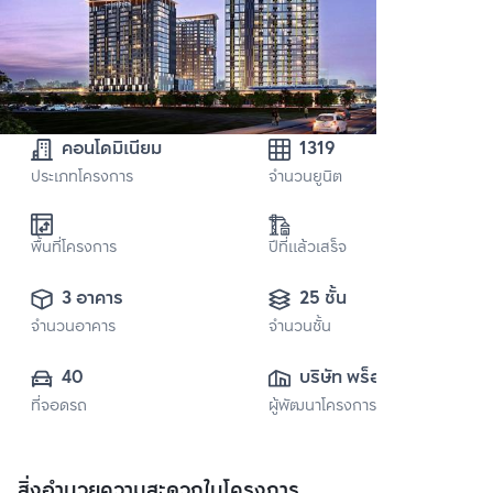
คอนโดมิเนียม
1319
ประเภทโครงการ
จำนวนยูนิต
พื้นที่โครงการ
ปีที่แล้วเสร็จ
3 อาคาร
25 ชั้น
จำนวนอาคาร
จำนวนชั้น
40
บริษัท พร็อพเพอร์
ที่จอดรถ
ผู้พัฒนาโครงการ
ตี้ เพอร์เฟค จำกัด 
(มหาชน)
สิ่งอำนวยความสะดวกในโครงการ