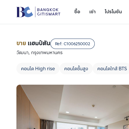
ซื้อ
เช่า
โปรโมชัน
ขาย
แฮมป์ตัน
Ref:
C1006250002
วัฒนา, กรุงเทพมหานคร
คอนโด High rise
คอนโดชั้นสูง
คอนโดใกล้ BTS
เพิ่มยูนิตเปรียบเทียบ
รายการที่ 1