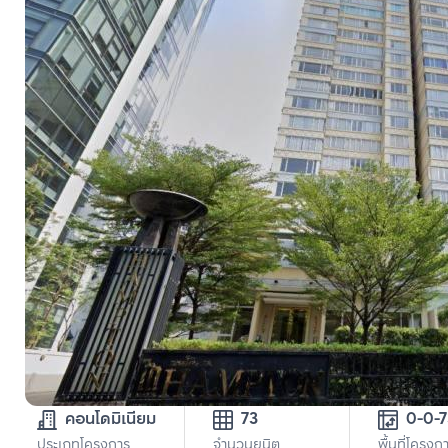
คอนโดมิเนียม
73
0-0-
ประเภทโครงการ
จำนวนยูนิต
พื้นที่โครงก