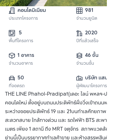
คอนโดมิเนียม
981
ประเภทโครงการ
จำนวนยูนิต
 5
2020
พื้นที่โครงการ
ปีที่แล้วเสร็จ
1 อาคาร
46 ชั้น
จำนวนอาคาร
จำนวนชั้น
50
บริษัท แสนสิริ 
ที่จอดรถ
ผู้พัฒนาโครงการ
จำกัด (มหาชน)
THE LINE Phahol-Pradipat(เดอะ ไลน์ พหลฯ-ประดิพัทธ์)
คอนโดใหม่ ตั้งอยู่บนถนนประดิพัทธ์ฝั่งวิ่งเข้าถนนพหลโยธิน
ระหว่างซอยประดิพัทธ์ 19 และ 21บนทำเลศักยภาพ เดินทาง
สะดวกสบาย ใกล้ทางด่วน และ รถไฟฟ้า BTS สะพานควาย 550
เมตร เพียง 1 สถานี ถึง MRT จตุจักร สภาพแวดล้อมโดยรอบใน
ย่านนี้เป็นบรรยากาศทำเลค้าขาย และห้างสรรพสินค้า โรง