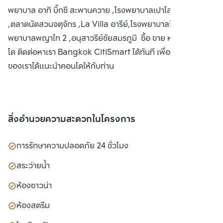
พยาบาล อาทิ บิ๊กซี สะพานควาย ,โรงพยาบาลเปาโลเมมโมเรียล
,ตลาดนัดสวนจตุจักร ,La Villa อารีย์,โรงพยาบาลวิชัยยุทธ ,โรง
พยาบาลพญาไท 2 ,อนุสาวรีย์ชัยสมรภูมิ ซื้อ ขาย หรือ เช่าคอน
โด ติดต่อหาเรา Bangkok CitiSmart ได้ทันที เพื่อให้ผู้เชี่ยวชาญ
ของเราได้แนะนำคอนโดให้กับท่าน
สิ่งอำนวยความสะดวกในโครงการ
การรักษาความปลอดภัย 24 ชั่วโมง
สระว่ายน้ำ
ห้องซาวน่า
ห้องสตรีม