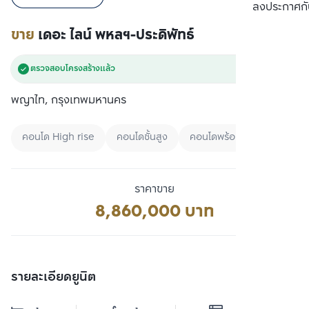
เปรียบเทียบ
ลงประกาศกั
ขาย
เดอะ ไลน์ พหลฯ-ประดิพัทธ์
ตรวจสอบโครงสร้างแล้ว
พญาไท, กรุงเทพมหานคร
คอนโด High rise
คอนโดชั้นสูง
คอนโดพร้อมอยู่
ราคาขาย
8,860,000 บาท
รายละเอียดยูนิต