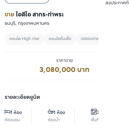
เปรียบเทียบ
ลงประกาศกั
ขาย
ไอดีโอ สาทร-ท่าพระ
ธนบุรี, กรุงเทพมหานคร
คอนโด High rise
คอนโดชั้นเตี้ย
ปล่อยเช่าชาวต่างชาติ
ราคาขาย
3,080,000 บาท
รายละเอียดยูนิต
1 ห้อง
1 ห้อง
35 ตร.ม.
ห้องนอน
ห้องน้ำ
พื้นที่ใช้สอย