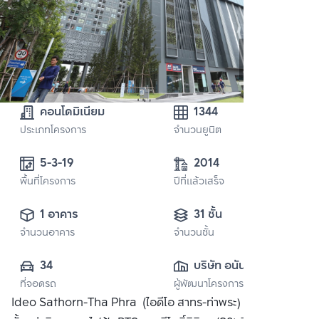
คอนโดมิเนียม
1344
ประเภทโครงการ
จำนวนยูนิต
5-3-19
2014
พื้นที่โครงการ
ปีที่แล้วเสร็จ
1 อาคาร
31 ชั้น
จำนวนอาคาร
จำนวนชั้น
34
บริษัท อนันดา ดี
ที่จอดรถ
ผู้พัฒนาโครงการ
เวลลอปเมนท์ จำกัด 
Ideo Sathorn-Tha Phra (ไอดีโอ สาทร-ท่าพระ) คอนโดมิเนียม
(มหาชน)