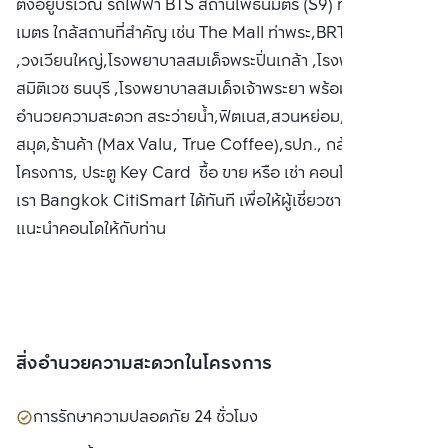
ตั้งอยู่บริเวณ รถไฟฟ้า BTS สถานีโพธิ์นิมิตร (S9) ที่ระยะ 320
เมตร ใกล้สถานที่สำคัญ เช่น The Mall ท่าพระ,BRT ราชพฤกษ์
,วงเวียนใหญ่,โรงพยาบาลสมเด็จพระปิ่นเกล้า ,โรงพยาบาล
สมิติเวช ธนบุรี ,โรงพยาบาลสมเด็จเจ้าพระยา พร้อมทั้งสิ่ง
อำนวยความสะดวก สระว่ายน้ำ,ฟิตเนส,สวนหย่อม,ห้อง
สมุด,ร้านค้า (Max Valu, True Coffee),รปภ., กล้องวงจรปิด
โครงการ, ประตู Key Card ซื้อ ขาย หรือ เช่า คอนโด ติดต่อหา
เรา Bangkok CitiSmart ได้ทันที เพื่อให้ผู้เชี่ยวชาญของเราได้
แนะนำคอนโดให้กับท่าน
สิ่งอำนวยความสะดวกในโครงการ
การรักษาความปลอดภัย 24 ชั่วโมง