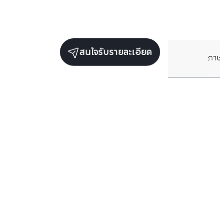
สนใจรับรายละเอียด
ภา
ยูนิตขายในโครงการเดียวกัน