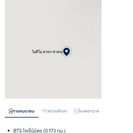
ไอดีโอ สาทร-ท่าพระ
การคมนาคม
สถานศึกษา
โรงพยาบาล
ห้างสรรพสิน
BTS โพธ์ินิมิตร (0.173 กม.)