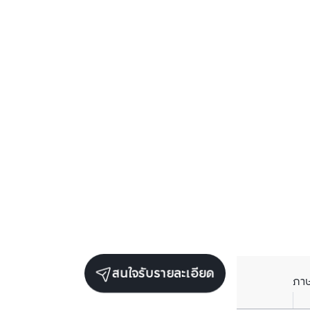
สนใจรับรายละเอียด
ภา