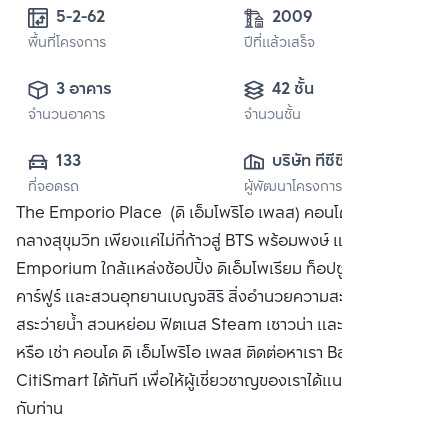
5-2-62
2009
พื้นที่โครงการ
ปีที่แล้วเสร็จ
3 อาคาร
42 ชั้น
จำนวนอาคาร
จำนวนชั้น
133
บริษัท ทีซีซี 
ที่จอดรถ
ผู้พัฒนาโครงการ
แคปปิตอล แลนด์ 
The Emporio Place (ดิ เอ็มโพริโอ เพลส) คอนโดมิเนียมหรู
จำกัด
กลางสุขุมวิท เพียงแค่ไม่กี่ก้าวสู่ BTS พร้อมพงษ์ และห้าง The
Emporium ใกล้แหล่งช้อปปิ้ง ดิเอ็มโพเรียม ท็อปซูเปอร์มาร์เก็ต
คาร์ฟูร์ และสวนอุทยานเบญจสิริ สิ่งอำนวยความสะดวก ล็อบบี้
สระว่ายน้ำ สวนหย่อม ฟิตเนส Steam เซาวน่า และ รปภ ซื้อ ขาย
หรือ เช่า คอนโด ดิ เอ็มโพริโอ เพลส ติดต่อหาเรา Bangkok
CitiSmart ได้ทันที เพื่อให้ผู้เชี่ยวชาญของเราได้แนะนำคอนโดให้
กับท่าน