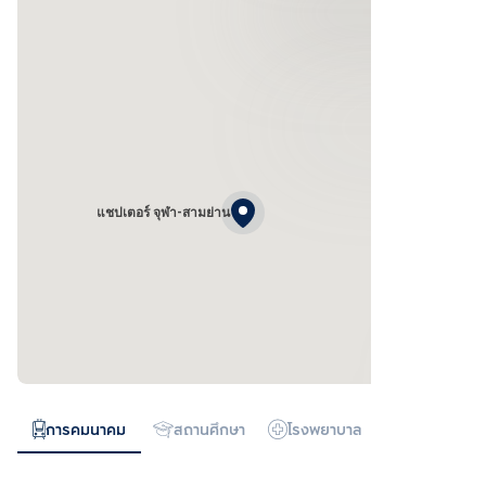
แชปเตอร์ จุฬา-สามย่าน
การคมนาคม
สถานศึกษา
โรงพยาบาล
ห้างสรรพสิน