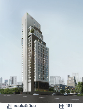
คอนโดมิเนียม
181