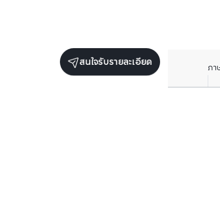
สนใจรับรายละเอียด
ภา
ยูนิตขายในโครงการเดียวกัน
ตรวจสอบโครงสร้างแล้ว
ขายพร้อมผู้เช่า
แชปเตอร์ จุฬา-สามย่าน
บางรัก, กรุงเทพมหานคร